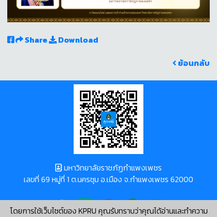
Share
Download
ย้อนกลับ
มหาวิทยาลัยราชภัฏกำแพงเพชร
เลขที่ 69 หมู่ที่ 1 ต.นครชุม อ.เมือง จ.กำแพงเพชร 62000
โดยการใช้เว็บไซต์ของ KPRU คุณรับทราบว่าคุณได้อ่านและทำความ