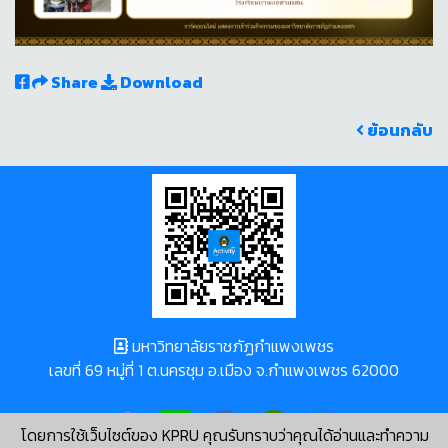
Share
Download
ย้อนกลับ
มหาวิทยาลัยราชภัฏกำแพงเพชร
เลขที่ 69 หมู่ที่ 1 ต.นครชุม อ.เมือง จ.กำแพงเพชร 62000
โดยการใช้เว็บไซต์ของ KPRU คุณรับทราบว่าคุณได้อ่านและทำความ