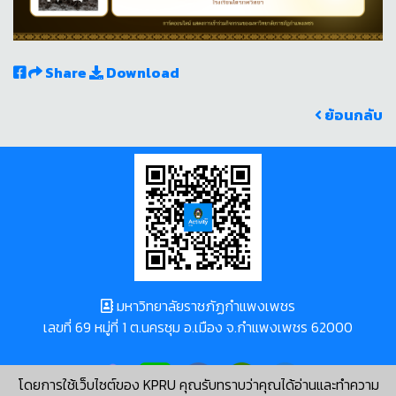
Share
Download
ย้อนกลับ
มหาวิทยาลัยราชภัฏกำแพงเพชร
เลขที่ 69 หมู่ที่ 1 ต.นครชุม อ.เมือง จ.กำแพงเพชร 62000
โดยการใช้เว็บไซต์ของ KPRU คุณรับทราบว่าคุณได้อ่านและทำความ