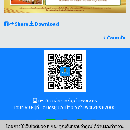
Share
Download
ย้อนกลับ
มหาวิทยาลัยราชภัฏกำแพงเพชร
เลขที่ 69 หมู่ที่ 1 ต.นครชุม อ.เมือง จ.กำแพงเพชร 62000
โดยการใช้เว็บไซต์ของ KPRU คุณรับทราบว่าคุณได้อ่านและทำความ