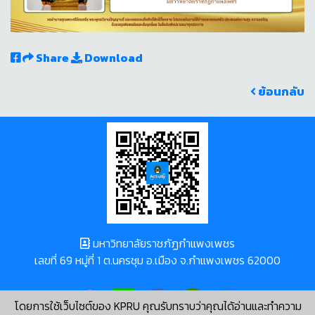
Share
Download
ย้อนกลับ
มหาวิทยาลัยราชภัฏกำแพงเพชร
เลขที่ 69 หมู่ที่ 1 ต.นครชุม อ.เมือง จ.กำแพงเพชร 62000
โดยการใช้เว็บไซต์ของ KPRU คุณรับทราบว่าคุณได้อ่านและทำความ