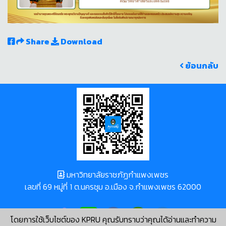
Share
Download
ย้อนกลับ
มหาวิทยาลัยราชภัฏกำแพงเพชร
เลขที่ 69 หมู่ที่ 1 ต.นครชุม อ.เมือง จ.กำแพงเพชร 62000
โดยการใช้เว็บไซต์ของ KPRU คุณรับทราบว่าคุณได้อ่านและทำความ