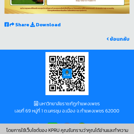
Share
Download
ย้อนกลับ
มหาวิทยาลัยราชภัฏกำแพงเพชร
เลขที่ 69 หมู่ที่ 1 ต.นครชุม อ.เมือง จ.กำแพงเพชร 62000
โดยการใช้เว็บไซต์ของ KPRU คุณรับทราบว่าคุณได้อ่านและทำความ