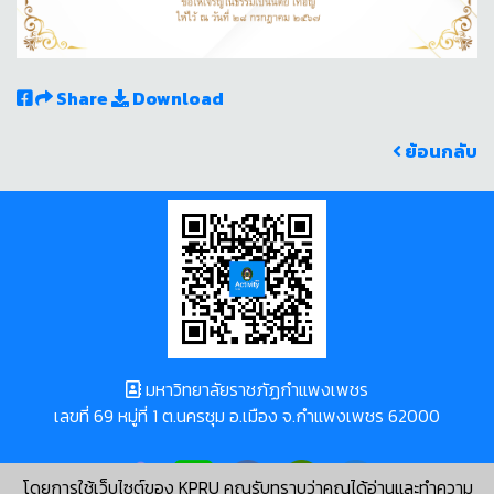
Share
Download
ย้อนกลับ
มหาวิทยาลัยราชภัฏกำแพงเพชร
เลขที่ 69 หมู่ที่ 1 ต.นครชุม อ.เมือง จ.กำแพงเพชร 62000
โดยการใช้เว็บไซต์ของ KPRU คุณรับทราบว่าคุณได้อ่านและทำความ