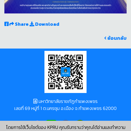
Share
Download
ย้อนกลับ
มหาวิทยาลัยราชภัฏกำแพงเพชร
เลขที่ 69 หมู่ที่ 1 ต.นครชุม อ.เมือง จ.กำแพงเพชร 62000
โดยการใช้เว็บไซต์ของ KPRU คุณรับทราบว่าคุณได้อ่านและทำความ