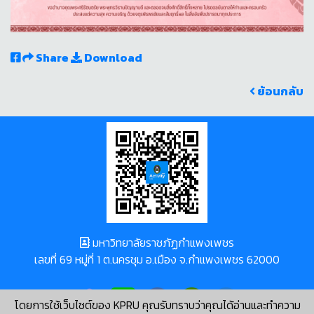
Share
Download
ย้อนกลับ
มหาวิทยาลัยราชภัฏกำแพงเพชร
เลขที่ 69 หมู่ที่ 1 ต.นครชุม อ.เมือง จ.กำแพงเพชร 62000
โดยการใช้เว็บไซต์ของ KPRU คุณรับทราบว่าคุณได้อ่านและทำความ