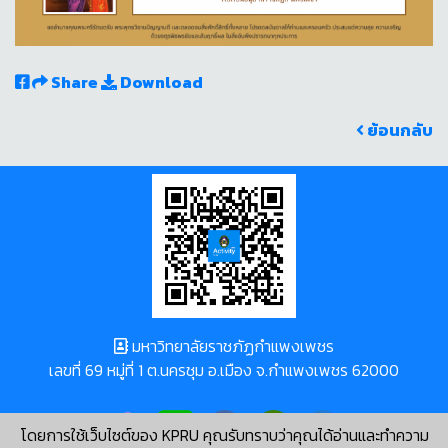
Share
Download
ย้อนกลับ
มหาวิทยาลัยราชภัฏกำแพงเพชร
เลขที่ 69 หมู่ที่ 1 ต.นครชุม อ.เมือง จ.กำแพงเพชร 62000
โดยการใช้เว็บไซต์ของ KPRU คุณรับทราบว่าคุณได้อ่านและทำความ