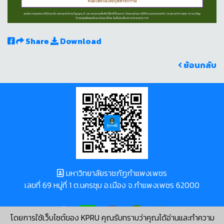
Share
Download
ย้อนกลับ
มหาวิทยาลัยราชภัฏกำแพงเพชร
เลขที่ 69 หมู่ที่ 1 ต.นครชุม อ.เมือง จ.กำแพงเพชร 62000
โดยการใช้เว็บไซต์ของ KPRU คุณรับทราบว่าคุณได้อ่านและทำความ