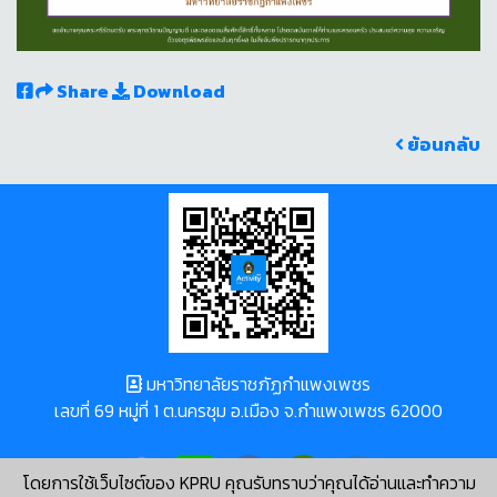
Share
Download
ย้อนกลับ
มหาวิทยาลัยราชภัฏกำแพงเพชร
เลขที่ 69 หมู่ที่ 1 ต.นครชุม อ.เมือง จ.กำแพงเพชร 62000
โดยการใช้เว็บไซต์ของ KPRU คุณรับทราบว่าคุณได้อ่านและทำความ