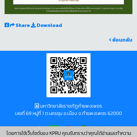
Share
Download
ย้อนกลับ
มหาวิทยาลัยราชภัฏกำแพงเพชร
เลขที่ 69 หมู่ที่ 1 ต.นครชุม อ.เมือง จ.กำแพงเพชร 62000
โดยการใช้เว็บไซต์ของ KPRU คุณรับทราบว่าคุณได้อ่านและทำความ