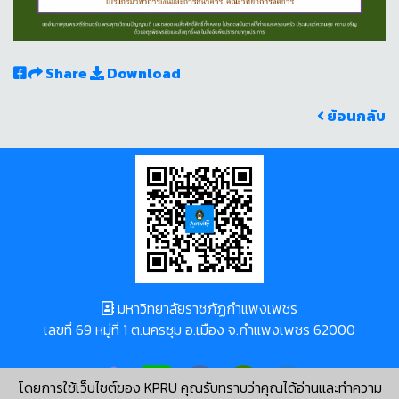
Share
Download
ย้อนกลับ
มหาวิทยาลัยราชภัฏกำแพงเพชร
เลขที่ 69 หมู่ที่ 1 ต.นครชุม อ.เมือง จ.กำแพงเพชร 62000
โดยการใช้เว็บไซต์ของ KPRU คุณรับทราบว่าคุณได้อ่านและทำความ