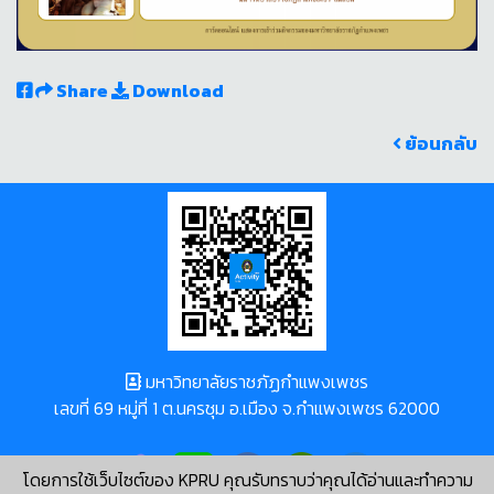
Share
Download
ย้อนกลับ
มหาวิทยาลัยราชภัฏกำแพงเพชร
เลขที่ 69 หมู่ที่ 1 ต.นครชุม อ.เมือง จ.กำแพงเพชร 62000
โดยการใช้เว็บไซต์ของ KPRU คุณรับทราบว่าคุณได้อ่านและทำความ