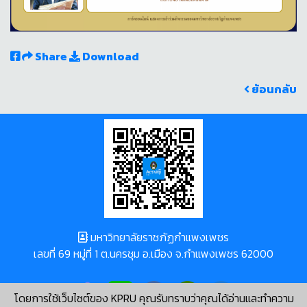
Share
Download
ย้อนกลับ
มหาวิทยาลัยราชภัฏกำแพงเพชร
เลขที่ 69 หมู่ที่ 1 ต.นครชุม อ.เมือง จ.กำแพงเพชร 62000
โดยการใช้เว็บไซต์ของ KPRU คุณรับทราบว่าคุณได้อ่านและทำความ