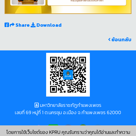
Share
Download
ย้อนกลับ
มหาวิทยาลัยราชภัฏกำแพงเพชร
เลขที่ 69 หมู่ที่ 1 ต.นครชุม อ.เมือง จ.กำแพงเพชร 62000
โดยการใช้เว็บไซต์ของ KPRU คุณรับทราบว่าคุณได้อ่านและทำความ