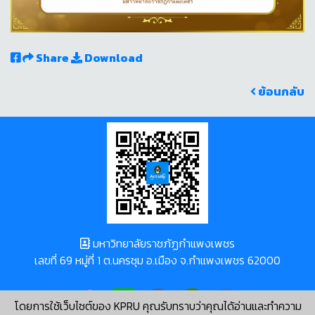
Share
Download
ย้อนกลับ
มหาวิทยาลัยราชภัฏกำแพงเพชร
เลขที่ 69 หมู่ที่ 1 ต.นครชุม อ.เมือง จ.กำแพงเพชร 62000
โดยการใช้เว็บไซต์ของ KPRU คุณรับทราบว่าคุณได้อ่านและทำความ