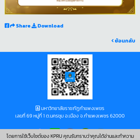
Share
Download
ย้อนกลับ
มหาวิทยาลัยราชภัฏกำแพงเพชร
เลขที่ 69 หมู่ที่ 1 ต.นครชุม อ.เมือง จ.กำแพงเพชร 62000
โดยการใช้เว็บไซต์ของ KPRU คุณรับทราบว่าคุณได้อ่านและทำความ