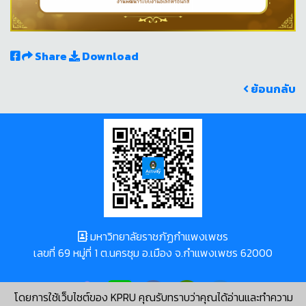
Share
Download
ย้อนกลับ
มหาวิทยาลัยราชภัฏกำแพงเพชร
เลขที่ 69 หมู่ที่ 1 ต.นครชุม อ.เมือง จ.กำแพงเพชร 62000
โดยการใช้เว็บไซต์ของ KPRU คุณรับทราบว่าคุณได้อ่านและทำความ