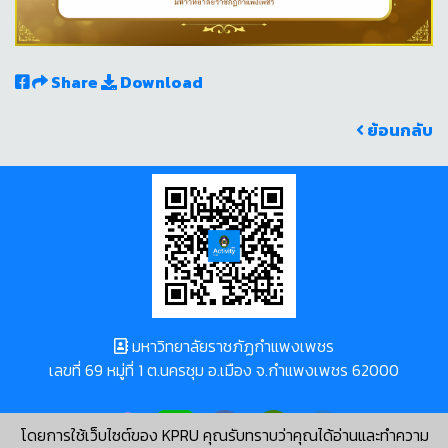
Share
Download
ย้อนกลับ
มหาวิทยาลัยราชภัฏกำแพงเพชร
เลขที่ 69 หมู่ที่ 1 ต.นครชุม อ.เมือง จ.กำแพงเพชร 62000
โดยการใช้เว็บไซต์ของ KPRU คุณรับทราบว่าคุณได้อ่านและทำความ