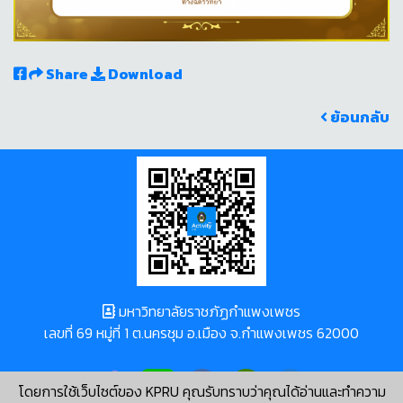
Share
Download
ย้อนกลับ
มหาวิทยาลัยราชภัฏกำแพงเพชร
เลขที่ 69 หมู่ที่ 1 ต.นครชุม อ.เมือง จ.กำแพงเพชร 62000
โดยการใช้เว็บไซต์ของ KPRU คุณรับทราบว่าคุณได้อ่านและทำความ