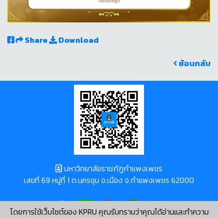
Share
Download
ย้อนกลับ
มหาวิทยาลัยราชภัฏกำแพงเพชร
เลขที่ 69 หมู่ที่ 1 ต.นครชุม อ.เมือง จ.กำแพงเพชร 62000
โดยการใช้เว็บไซต์ของ KPRU คุณรับทราบว่าคุณได้อ่านและทำความ