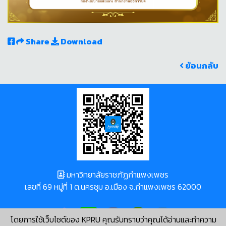
Share
Download
ย้อนกลับ
มหาวิทยาลัยราชภัฏกำแพงเพชร
เลขที่ 69 หมู่ที่ 1 ต.นครชุม อ.เมือง จ.กำแพงเพชร 62000
โดยการใช้เว็บไซต์ของ KPRU คุณรับทราบว่าคุณได้อ่านและทำความ