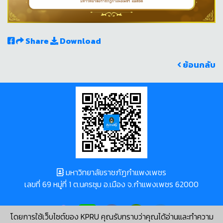
Share
Download
ย้อนกลับ
มหาวิทยาลัยราชภัฏกำแพงเพชร
เลขที่ 69 หมู่ที่ 1 ต.นครชุม อ.เมือง จ.กำแพงเพชร 62000
โดยการใช้เว็บไซต์ของ KPRU คุณรับทราบว่าคุณได้อ่านและทำความ