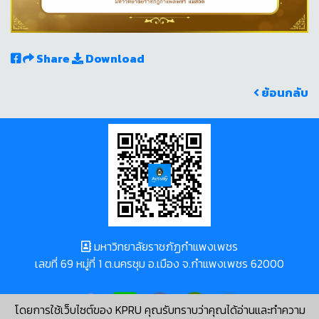
Share
Download
ย้อนกลับ
มหาวิทยาลัยราชภัฏกำแพงเพชร
เลขที่ 69 หมู่ที่ 1 ต.นครชุม อ.เมือง จ.กำแพงเพชร 62000
โดยการใช้เว็บไซต์ของ KPRU คุณรับทราบว่าคุณได้อ่านและทำความ