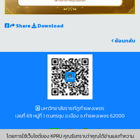
Share
Download
ย้อนกลับ
มหาวิทยาลัยราชภัฏกำแพงเพชร
เลขที่ 69 หมู่ที่ 1 ต.นครชุม อ.เมือง จ.กำแพงเพชร 62000
โดยการใช้เว็บไซต์ของ KPRU คุณรับทราบว่าคุณได้อ่านและทำความ