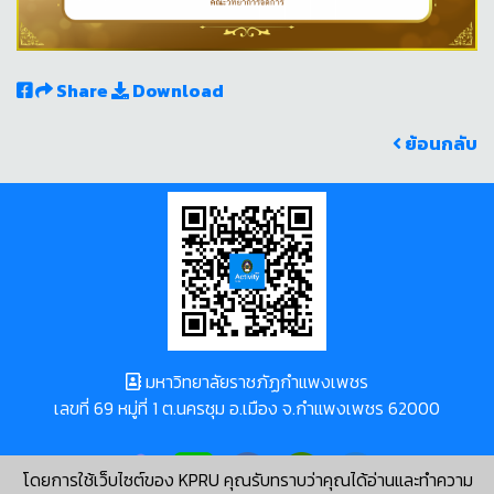
Share
Download
ย้อนกลับ
มหาวิทยาลัยราชภัฏกำแพงเพชร
เลขที่ 69 หมู่ที่ 1 ต.นครชุม อ.เมือง จ.กำแพงเพชร 62000
โดยการใช้เว็บไซต์ของ KPRU คุณรับทราบว่าคุณได้อ่านและทำความ