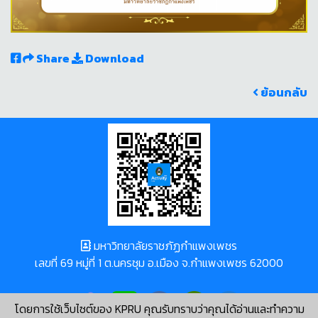
Share
Download
ย้อนกลับ
มหาวิทยาลัยราชภัฏกำแพงเพชร
เลขที่ 69 หมู่ที่ 1 ต.นครชุม อ.เมือง จ.กำแพงเพชร 62000
โดยการใช้เว็บไซต์ของ KPRU คุณรับทราบว่าคุณได้อ่านและทำความ