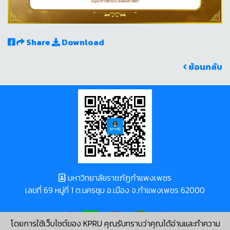
Share
Download
ย้อนกลับ
มหาวิทยาลัยราชภัฏกำแพงเพชร
เลขที่ 69 หมู่ที่ 1 ต.นครชุม อ.เมือง จ.กำแพงเพชร 62000
โดยการใช้เว็บไซต์ของ KPRU คุณรับทราบว่าคุณได้อ่านและทำความ