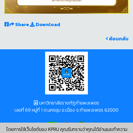
Share
Download
ย้อนกลับ
มหาวิทยาลัยราชภัฏกำแพงเพชร
เลขที่ 69 หมู่ที่ 1 ต.นครชุม อ.เมือง จ.กำแพงเพชร 62000
โดยการใช้เว็บไซต์ของ KPRU คุณรับทราบว่าคุณได้อ่านและทำความ