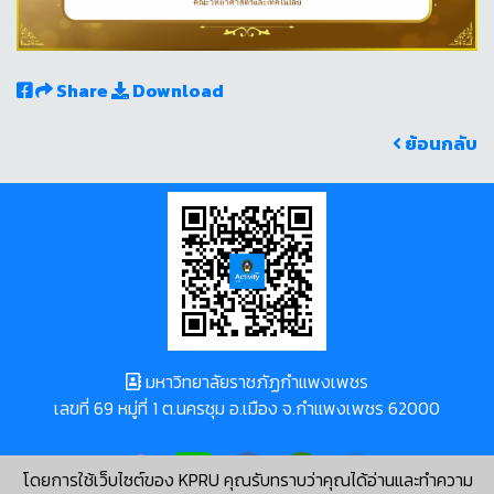
Share
Download
ย้อนกลับ
มหาวิทยาลัยราชภัฏกำแพงเพชร
เลขที่ 69 หมู่ที่ 1 ต.นครชุม อ.เมือง จ.กำแพงเพชร 62000
โดยการใช้เว็บไซต์ของ KPRU คุณรับทราบว่าคุณได้อ่านและทำความ