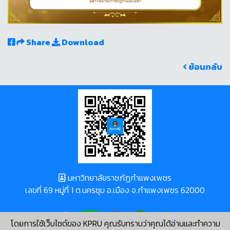
Share
Download
ย้อนกลับ
มหาวิทยาลัยราชภัฏกำแพงเพชร
เลขที่ 69 หมู่ที่ 1 ต.นครชุม อ.เมือง จ.กำแพงเพชร 62000
โดยการใช้เว็บไซต์ของ KPRU คุณรับทราบว่าคุณได้อ่านและทำความ