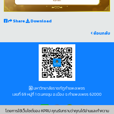
Share
Download
ย้อนกลับ
มหาวิทยาลัยราชภัฏกำแพงเพชร
เลขที่ 69 หมู่ที่ 1 ต.นครชุม อ.เมือง จ.กำแพงเพชร 62000
โดยการใช้เว็บไซต์ของ KPRU คุณรับทราบว่าคุณได้อ่านและทำความ