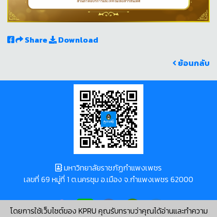
Share
Download
ย้อนกลับ
มหาวิทยาลัยราชภัฏกำแพงเพชร
เลขที่ 69 หมู่ที่ 1 ต.นครชุม อ.เมือง จ.กำแพงเพชร 62000
โดยการใช้เว็บไซต์ของ KPRU คุณรับทราบว่าคุณได้อ่านและทำความ