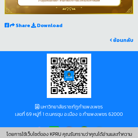
Share
Download
ย้อนกลับ
มหาวิทยาลัยราชภัฏกำแพงเพชร
เลขที่ 69 หมู่ที่ 1 ต.นครชุม อ.เมือง จ.กำแพงเพชร 62000
โดยการใช้เว็บไซต์ของ KPRU คุณรับทราบว่าคุณได้อ่านและทำความ