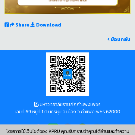
Share
Download
ย้อนกลับ
มหาวิทยาลัยราชภัฏกำแพงเพชร
เลขที่ 69 หมู่ที่ 1 ต.นครชุม อ.เมือง จ.กำแพงเพชร 62000
โดยการใช้เว็บไซต์ของ KPRU คุณรับทราบว่าคุณได้อ่านและทำความ