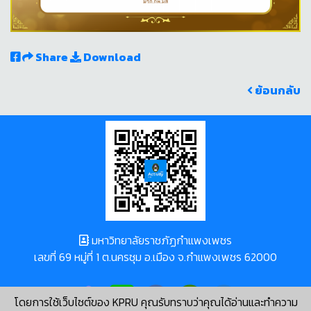
Share
Download
ย้อนกลับ
มหาวิทยาลัยราชภัฏกำแพงเพชร
เลขที่ 69 หมู่ที่ 1 ต.นครชุม อ.เมือง จ.กำแพงเพชร 62000
โดยการใช้เว็บไซต์ของ KPRU คุณรับทราบว่าคุณได้อ่านและทำความ