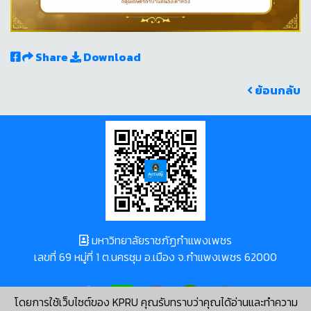
Share
Download
ย้อนกลับ
มหาวิทยาลัยราชภัฏกำแพงเพชร
เลขที่ 69 หมู่ที่ 1 ต.นครชุม อ.เมือง จ.กำแพงเพชร 62000
โดยการใช้เว็บไซต์ของ KPRU คุณรับทราบว่าคุณได้อ่านและทำความ