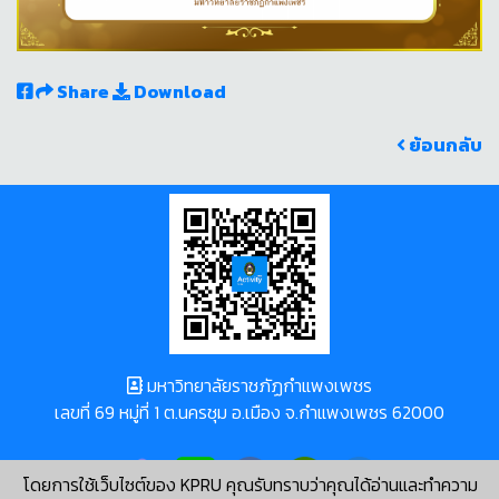
Share
Download
ย้อนกลับ
มหาวิทยาลัยราชภัฏกำแพงเพชร
เลขที่ 69 หมู่ที่ 1 ต.นครชุม อ.เมือง จ.กำแพงเพชร 62000
โดยการใช้เว็บไซต์ของ KPRU คุณรับทราบว่าคุณได้อ่านและทำความ