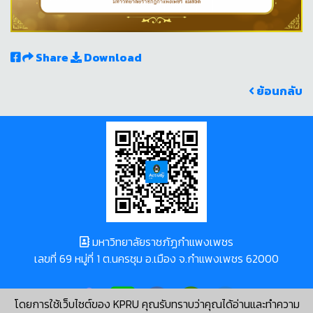
Share
Download
ย้อนกลับ
มหาวิทยาลัยราชภัฏกำแพงเพชร
เลขที่ 69 หมู่ที่ 1 ต.นครชุม อ.เมือง จ.กำแพงเพชร 62000
โดยการใช้เว็บไซต์ของ KPRU คุณรับทราบว่าคุณได้อ่านและทำความ