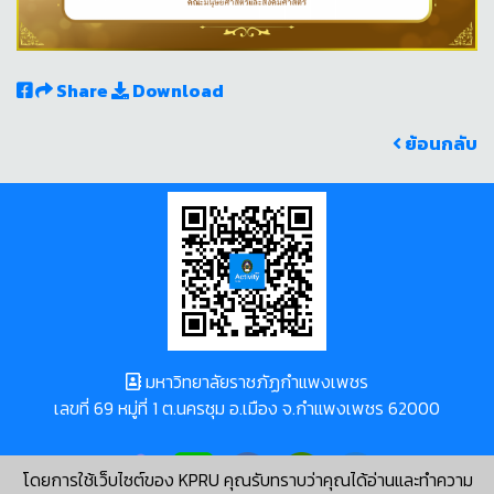
Share
Download
ย้อนกลับ
มหาวิทยาลัยราชภัฏกำแพงเพชร
เลขที่ 69 หมู่ที่ 1 ต.นครชุม อ.เมือง จ.กำแพงเพชร 62000
โดยการใช้เว็บไซต์ของ KPRU คุณรับทราบว่าคุณได้อ่านและทำความ