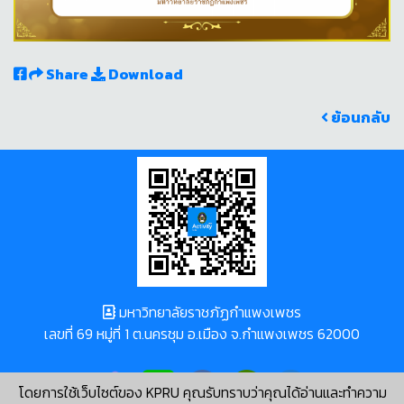
Share
Download
ย้อนกลับ
มหาวิทยาลัยราชภัฏกำแพงเพชร
เลขที่ 69 หมู่ที่ 1 ต.นครชุม อ.เมือง จ.กำแพงเพชร 62000
โดยการใช้เว็บไซต์ของ KPRU คุณรับทราบว่าคุณได้อ่านและทำความ