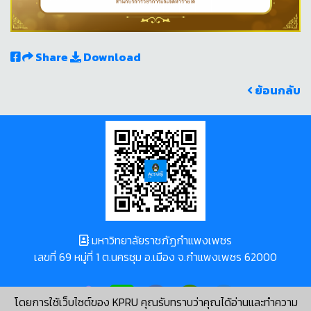
Share
Download
ย้อนกลับ
มหาวิทยาลัยราชภัฏกำแพงเพชร
เลขที่ 69 หมู่ที่ 1 ต.นครชุม อ.เมือง จ.กำแพงเพชร 62000
โดยการใช้เว็บไซต์ของ KPRU คุณรับทราบว่าคุณได้อ่านและทำความ