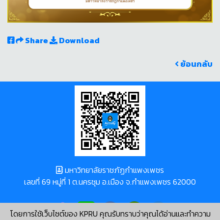
Share
Download
ย้อนกลับ
มหาวิทยาลัยราชภัฏกำแพงเพชร
เลขที่ 69 หมู่ที่ 1 ต.นครชุม อ.เมือง จ.กำแพงเพชร 62000
โดยการใช้เว็บไซต์ของ KPRU คุณรับทราบว่าคุณได้อ่านและทำความ