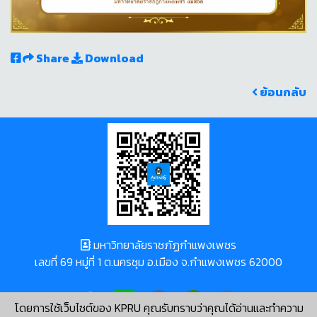
Share
Download
ย้อนกลับ
มหาวิทยาลัยราชภัฏกำแพงเพชร
เลขที่ 69 หมู่ที่ 1 ต.นครชุม อ.เมือง จ.กำแพงเพชร 62000
โดยการใช้เว็บไซต์ของ KPRU คุณรับทราบว่าคุณได้อ่านและทำความ