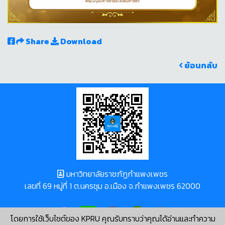
Share
Download
ย้อนกลับ
มหาวิทยาลัยราชภัฏกำแพงเพชร
เลขที่ 69 หมู่ที่ 1 ต.นครชุม อ.เมือง จ.กำแพงเพชร 62000
โดยการใช้เว็บไซต์ของ KPRU คุณรับทราบว่าคุณได้อ่านและทำความ