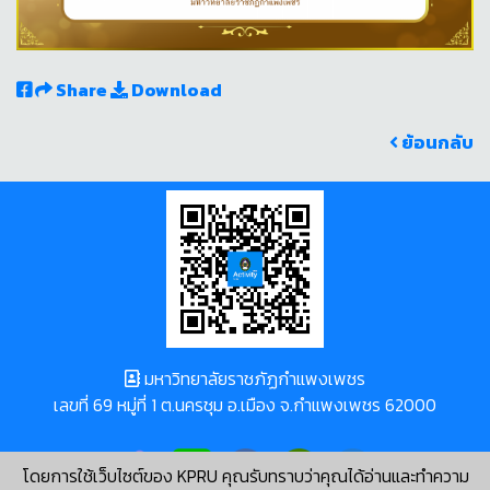
Share
Download
ย้อนกลับ
มหาวิทยาลัยราชภัฏกำแพงเพชร
เลขที่ 69 หมู่ที่ 1 ต.นครชุม อ.เมือง จ.กำแพงเพชร 62000
โดยการใช้เว็บไซต์ของ KPRU คุณรับทราบว่าคุณได้อ่านและทำความ