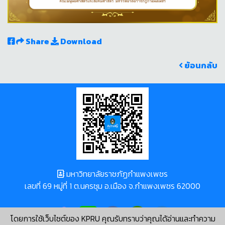
Share
Download
ย้อนกลับ
มหาวิทยาลัยราชภัฏกำแพงเพชร
เลขที่ 69 หมู่ที่ 1 ต.นครชุม อ.เมือง จ.กำแพงเพชร 62000
โดยการใช้เว็บไซต์ของ KPRU คุณรับทราบว่าคุณได้อ่านและทำความ